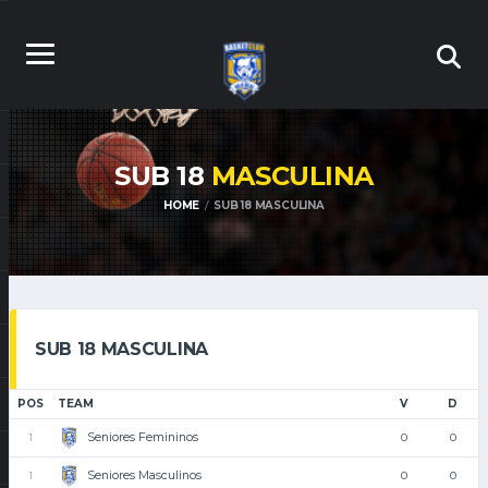
SUB 18
MASCULINA
HOME
SUB 18 MASCULINA
SUB 18 MASCULINA
POS
TEAM
V
D
Seniores Femininos
1
0
0
Seniores Masculinos
1
0
0