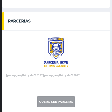
PARCERIAS
[popup_anything id=”2638″][popup_anything id=”2901″]
QUERO SER PARCEIRO