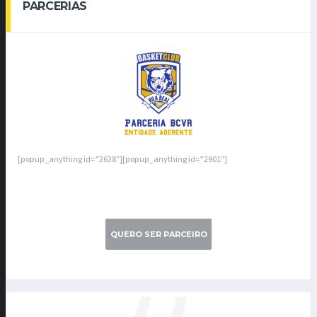
PARCERIAS
[popup_anything id=”2638″][popup_anything id=”2901″]
QUERO SER PARCEIRO